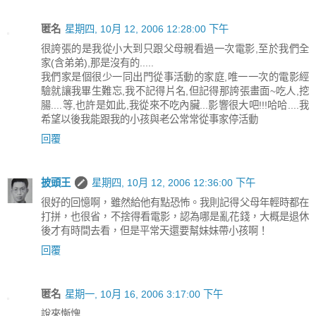
匿名
星期四, 10月 12, 2006 12:28:00 下午
很誇張的是我從小大到只跟父母親看過一次電影,至於我們全
家(含弟弟),那是沒有的.....
我們家是個很少一同出門從事活動的家庭,唯一一次的電影經
驗就讓我畢生難忘,我不記得片名,但記得那誇張畫面~吃人,挖
腸....等,也許是如此,我從來不吃內臟...影響很大吧!!!哈哈....我
希望以後我能跟我的小孩與老公常常從事家停活動
回覆
披頭王
星期四, 10月 12, 2006 12:36:00 下午
很好的回憶啊，雖然給他有點恐怖。我則記得父母年輕時都在
打拼，也很省，不捨得看電影，認為哪是亂花錢，大概是退休
後才有時間去看，但是平常天還要幫妹妹帶小孩啊！
回覆
匿名
星期一, 10月 16, 2006 3:17:00 下午
說來慚愧