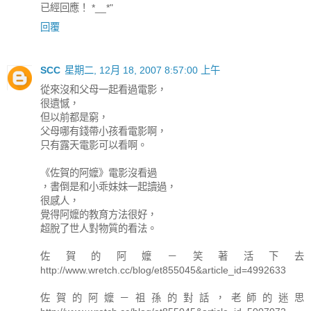
已經回應！ *__*"
回覆
SCC
星期二, 12月 18, 2007 8:57:00 上午
從來沒和父母一起看過電影，
很遺憾，
但以前都是窮，
父母哪有錢帶小孩看電影啊，
只有露天電影可以看啊。
《佐賀的阿嬤》電影沒看過
，書倒是和小乖妹妹一起讀過，
很感人，
覺得阿嬤的教育方法很好，
超脫了世人對物質的看法。
佐賀的阿嬤－笑著活下去
http://www.wretch.cc/blog/et855045&article_id=4992633
佐賀的阿嬤－祖孫的對話，老師的迷思